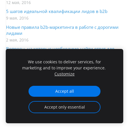
12 мая, 2016
5 шагов идеальной квалификации лидов в b2b
9 мая, 2016
Новые правила b2b-маркетинга в работе с дорогими
лидами
2 мая, 2016
Вопросы, на которые необходимо найти ответ для
успешной продажи
10 мар., 2015
We use cookies to deliver services, for
marketing and to improve your experience.
Зачем маркетингу CRM? Или 8 шагов развития
Customize
клиента.
16 февр., 2015
Accept all
Процесс корпоративных продаж или RTFM
5 февр., 2015
Accept only essential
Сравнение CRM-систем
29 янв., 2015